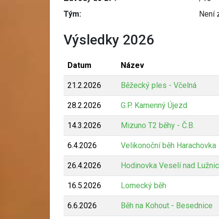
Tým:
Není 
Výsledky 2026
Datum
Název
21.2.2026
Běžecký ples - Včelná
28.2.2026
G.P. Kamenný Újezd
14.3.2026
Mizuno T2 běhy - Č.B.
6.4.2026
Velikonoční běh Harachovka
26.4.2026
Hodinovka Veselí nad Lužnic
16.5.2026
Lomecký běh
6.6.2026
Běh na Kohout - Besednice