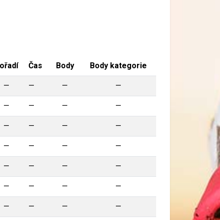
ořadí
Čas
Body
Body kategorie
—
—
—
—
—
—
—
—
—
—
—
—
—
—
—
—
—
—
—
—
—
—
—
—
—
—
—
—