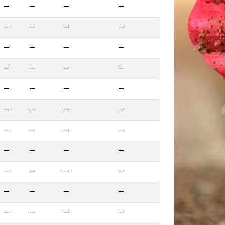
—
—
—
—
—
—
—
—
—
—
—
—
—
—
—
—
—
—
—
—
—
—
—
—
—
—
—
—
—
—
—
—
—
—
—
—
—
—
—
—
—
—
—
—