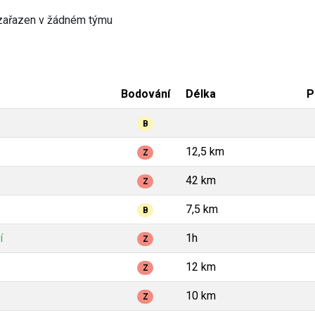
zařazen v žádném týmu
Bodování
Délka
P
B
12,5 km
Z
42 km
Z
7,5 km
B
í
1h
Z
12 km
Z
10 km
Z