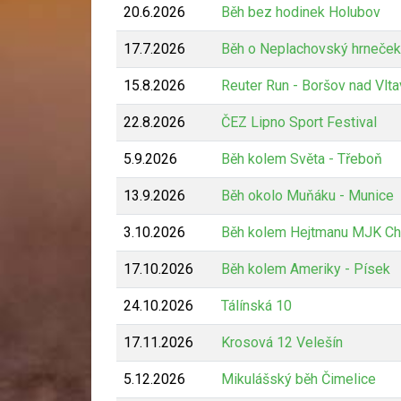
20.6.2026
Běh bez hodinek Holubov
17.7.2026
Běh o Neplachovský hrneček
15.8.2026
Reuter Run - Boršov nad Vlt
22.8.2026
ČEZ Lipno Sport Festival
5.9.2026
Běh kolem Světa - Třeboň
13.9.2026
Běh okolo Muňáku - Munice
3.10.2026
Běh kolem Hejtmanu MJK Ch
17.10.2026
Běh kolem Ameriky - Písek
24.10.2026
Tálínská 10
17.11.2026
Krosová 12 Velešín
5.12.2026
Mikulášský běh Čimelice