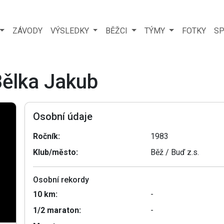
ZÁVODY
VÝSLEDKY
BĚŽCI
TÝMY
FOTKY
SP
Bělka Jakub
Osobní údaje
Ročník:
1983
Klub/město:
Běž / Buď z.s.
Osobní rekordy
10 km:
-
1/2 maraton:
-