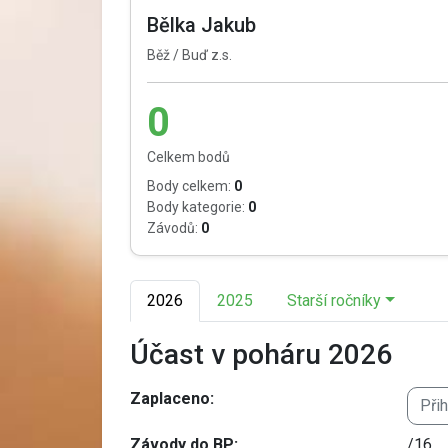
Bělka Jakub
Běž / Buď z.s.
0
Celkem bodů
Body celkem:
0
Body kategorie:
0
Závodů:
0
2026
2025
Starší ročníky
Účast v poháru 2026
Zaplaceno:
Při
Závody do BP:
/16