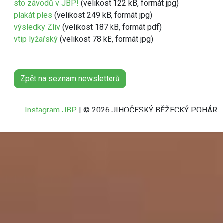
sto závodů v JBP!
(velikost 122 kB, formát jpg)
plakát ples
(velikost 249 kB, formát jpg)
výsledky Zliv
(velikost 187 kB, formát pdf)
vtip lyžařský
(velikost 78 kB, formát jpg)
Zpět na seznam newsletterů
Instagram JBP
| © 2026 JIHOČESKÝ BĚŽECKÝ POHÁR