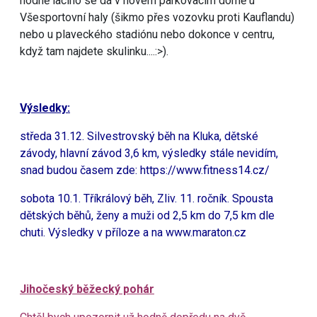
hodně lacino se dá v novém parkovacím domě u
Všesportovní haly (šikmo přes vozovku proti Kauflandu)
nebo u plaveckého stadiónu nebo dokonce v centru,
když tam najdete skulinku....:>).
Výsledky:
středa 31.12. Silvestrovský běh na Kluka, dětské
závody, hlavní závod 3,6 km, výsledky stále nevidím,
snad budou časem zde:
https://www.fitness14.cz/
sobota 10.1. Tříkrálový běh, Zliv. 11. ročník. Spousta
dětských běhů, ženy a muži od 2,5 km do 7,5 km dle
chuti. Výsledky v příloze a na
www.maraton.cz
Jihočeský běžecký pohár