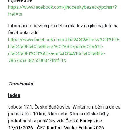
najdete zde:
https://www.facebook.com/jihoceskybezeckypohar/?
fref=ts
Informace o bězích pro dětí a mládež na jihu najdete na
facebooku zde:
https://www.facebook.com/Jiho%C4%8Desk%C3%BD-
b%C4%9B%C5%BEeck%C3%BD-poh%C3%A1r-
d%C4%9Bt%C3%AD-a-ml%C3%A1de%C5%BEe-
785765318255003/?fref=ts
Termínovka
leden
sobota 17.1. České Budějovice, Winter run, běh na délce
půlmaratón, 10 km, 5 km nebo 3 km a dětské běhy,
podrobnosti a přihlášky zde
České Budějovice -
17/01/2026 - ČEZ RunTour Winter Edition 2026