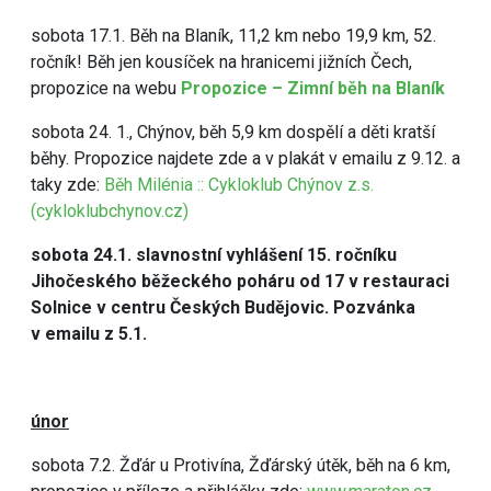
sobota 17.1. Běh na Blaník, 11,2 km nebo 19,9 km, 52.
ročník! Běh jen kousíček na hranicemi jižních Čech,
propozice na webu
Propozice – Zimní běh na Blaník
sobota 24. 1., Chýnov, běh 5,9 km dospělí a děti kratší
běhy. Propozice najdete zde a v plakát v emailu z 9.12. a
taky zde:
Běh Milénia :: Cykloklub Chýnov z.s.
(cykloklubchynov.cz)
sobota 24.1. slavnostní vyhlášení 15. ročníku
Jihočeského běžeckého poháru od 17 v restauraci
Solnice v centru Českých Budějovic. Pozvánka
v emailu z 5.1.
únor
sobota 7.2. Žďár u Protivína, Žďárský útěk, běh na 6 km,