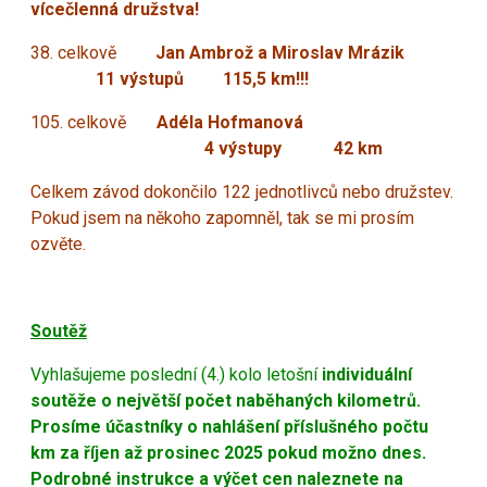
vícečlenná družstva!
38. celkově
Jan Ambrož a Miroslav Mrázik
11 výstupů 115,5 km!!!
105. celkově
Adéla Hofmanová
4 výstupy 42 km
Celkem závod dokončilo 122 jednotlivců nebo družstev.
Pokud jsem na někoho zapomněl, tak se mi prosím
ozvěte.
Soutěž
Vyhlašujeme poslední (4.) kolo letošní
individuální
soutěže o největší počet naběhaných kilometrů.
Prosíme účastníky o nahlášení příslušného počtu
km za říjen až prosinec 2025 pokud možno dnes.
Podrobné instrukce a výčet cen naleznete na