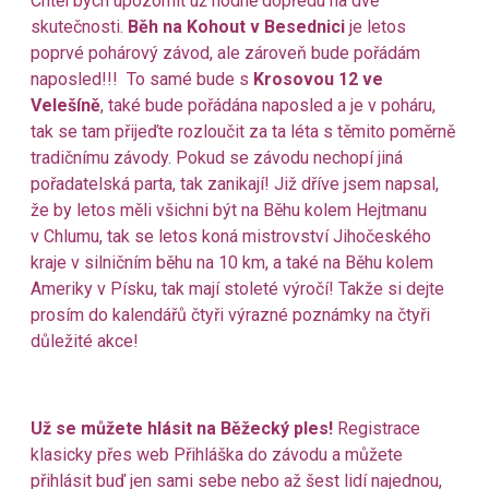
Chtěl bych upozornit už hodně dopředu na dvě
skutečnosti.
Běh na Kohout
v Besednici
je letos
poprvé pohárový závod, ale zároveň bude pořádám
naposled!!! To samé bude s
Krosovou 12
ve
Velešíně
, také bude pořádána naposled a je v poháru,
tak se tam přijeďte rozloučit za ta léta s těmito poměrně
tradičnímu závody. Pokud se závodu nechopí jiná
pořadatelská parta, tak zanikají! Již dříve jsem napsal,
že by letos měli všichni být na Běhu kolem Hejtmanu
v Chlumu, tak se letos koná mistrovství Jihočeského
kraje v silničním běhu na 10 km, a také na Běhu kolem
Ameriky v Písku, tak mají stoleté výročí! Takže si dejte
prosím do kalendářů čtyři výrazné poznámky na čtyři
důležité akce!
Už se můžete hlásit na Běžecký ples!
Registrace
klasicky přes web
Přihláška do závodu
a můžete
přihlásit buď jen sami sebe nebo až šest lidí najednou,