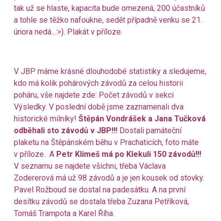
tak už se hlaste, kapacita bude omezená, 200 účastníků
a tohle se těžko nafoukne, sedět případně venku se 21.
února nedá...:>). Plakát v příloze.
V JBP máme krásné dlouhodobé statistiky a sledujeme,
kdo má kolik pohárových závodů za celou historii
poháru, vše najdete zde:
Počet závodů
v sekci
Výsledky. V poslední době jsme zaznamenali dva
historické milníky!
Štěpán Vondrášek a Jana Tučková
odběhali sto závodů v JBP!!!
Dostali památeční
plaketu na Štěpánském běhu v Prachaticích, foto máte
v příloze. A
Petr Klimeš má po Klekuli 150 závodů!!!
V seznamu se najdete všichni, třeba Václava
Zodererová má už 98 závodů a je jen kousek od stovky.
Pavel Rožboud se dostal na padesátku. A na první
desítku závodů se dostala třeba Zuzana Petříková,
Tomáš Trampota a Karel Říha.