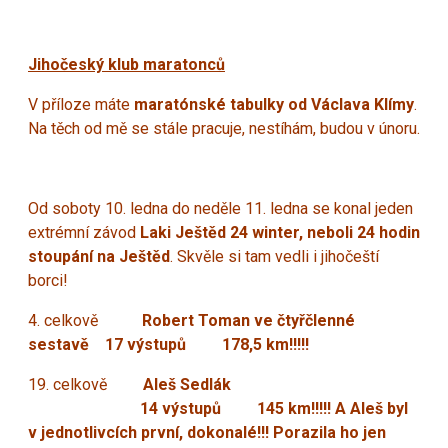
Jihočeský klub maratonců
V příloze máte
maratónské tabulky od Václava Klímy
.
Na těch od mě se stále pracuje, nestíhám, budou v únoru.
Od soboty 10. ledna do neděle 11. ledna se konal jeden
extrémní závod
Laki Ještěd 24 winter, neboli 24 hodin
stoupání na Ještěd
. Skvěle si tam vedli i jihočeští
borci!
4. celkově
Robert Toman ve čtyřčlenné
sestavě 17 výstupů 178,5 km!!!!!
19. celkově
Aleš Sedlák
14 výstupů 145 km!!!!! A Aleš byl
v jednotlivcích první, dokonalé!!! Porazila ho jen