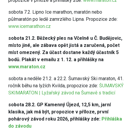
propozice v příloze a přihlášky zde:
www.maraton.cz
sobota 7.2. Lipno Ice marathon, maratón nebo
půlmaratón po ledě zamrzlého Lipna. Propozice zde:
www.icemarathon.cz
sobota 21.2. Běžecký ples na Včelné u Č. Budějovic,
místo jiné, ale zábava opět jistá a zaručená, počet
míst omezený. Za účast dostane každý účastník 5
bodů. Plakát v emailu z 1. 12. a přihlášky na
www.maraton.cz
sobota a neděle 21.2. a 22.2. Šumavský Ski maraton, 41.
ročník běhu na lyžích Kvilda, propozice zde:
ŠUMAVSKÝ
SKIMARATON | Lyžařský závod na Šumavě s tradicí
sobota 28.2. GP Kamenný Újezd, 12,5 km, jarní
klasika, jak má být, propozice v příloze, první
pohárový závod roku 2026, přihlášky zde:
Přihláška
do závodu