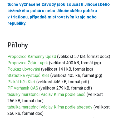
tučně vyznačené závody jsou součástí Jihočeského
běžeckého poháru nebo Jihočeského poháru
v triatlonu, případně mistrovstvím kraje nebo
republiky.
Přílohy
Propozice Kamenný Újezd
(velikost 57 kB, formát docx)
Propozice Žďár - úprk
(velikost 400 kB, formát jpg)
Poukaz ubytování
(velikost 141 kB, formát jpg)
Statistika výstupů Kleť
(velikost 405 kB, formát jpg)
Plakát běh Kleť
(velikost 446 kB, formát pdf)
PF Varhaník ČAS
(velikost 279 kB, formát pdf)
tabulky maratónci Václav Klíma podle časů
(velikost
266 kB, formát doc)
tabulka maratónci Václav Klíma podle abecedy
(velikost
266 kB, formát doc)