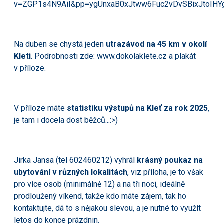
v=ZGP1s4N9AiI&pp=ygUnxaB0xJtww6Fuc2vDvSBixJtoIHY
Na duben se chystá jeden
utrazávod na 45 km v okolí
Kleti
. Podrobnosti zde:
www.dokolaklete.cz
a plakát
v příloze.
V příloze máte
statistiku výstupů na Kleť za rok 2025
,
je tam i docela dost běžců...:>)
Jirka Jansa (tel 602460212) vyhrál
krásný poukaz na
ubytování v různých lokalitách
, viz příloha, je to však
pro více osob (minimálně 12) a na tři noci, ideálně
prodloužený víkend, takže kdo máte zájem, tak ho
kontaktujte, dá to s nějakou slevou, a je nutné to využít
letos do konce prázdnin.