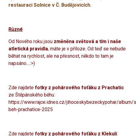
restauraci Solnice v Č. Budějovicích.
Různé
Od Nového roku jsou
změněna světová a tím i naše
atletická pravidla
, máte je v příloze. Od teď se nebude
běhat na rychlost, ale na přesnost, někdo to tam je
napsáno....:>)
Zde najdete
fotky z pohárového foťáku z Prachatic
ze Štěpánského běhu:
https://www.rajce.idnes.cz/jihoceskybezeckypohar/album/
beh-prachatice-2025
Zde najdete
fotky z pohárového foťáku z Klekuli
: