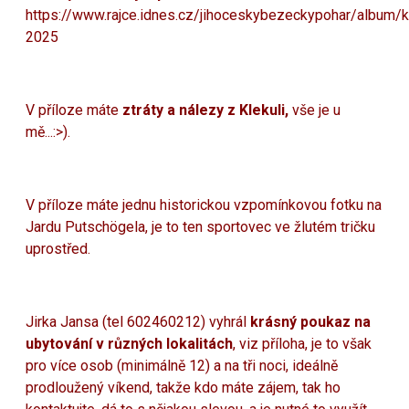
https://www.rajce.idnes.cz/jihoceskybezeckypohar/album/kl
2025
V příloze máte
ztráty a nálezy z Klekuli,
vše je u
mě...:>).
V příloze máte jednu historickou vzpomínkovou fotku na
Jardu Putschögela, je to ten sportovec ve žlutém tričku
uprostřed.
Jirka Jansa (tel 602460212) vyhrál
krásný poukaz na
ubytování v různých lokalitách
, viz příloha, je to však
pro více osob (minimálně 12) a na tři noci, ideálně
prodloužený víkend, takže kdo máte zájem, tak ho