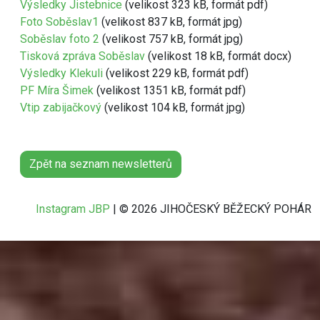
Výsledky Jistebnice
(velikost 323 kB, formát pdf)
Foto Soběslav1
(velikost 837 kB, formát jpg)
Soběslav foto 2
(velikost 757 kB, formát jpg)
Tisková zpráva Soběslav
(velikost 18 kB, formát docx)
Výsledky Klekuli
(velikost 229 kB, formát pdf)
PF Míra Šimek
(velikost 1351 kB, formát pdf)
Vtip zabijačkový
(velikost 104 kB, formát jpg)
Zpět na seznam newsletterů
Instagram JBP
| © 2026 JIHOČESKÝ BĚŽECKÝ POHÁR