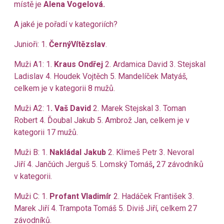
místě je
Alena Vogelová.
A jaké je pořadí v kategoriích?
Junioři: 1.
ČernýVítězslav
.
Muži A1: 1.
Kraus Ondřej
2. Ardamica David 3. Stejskal
Ladislav 4. Houdek Vojtěch 5. Mandelíček Matyáš,
celkem je v kategorii 8 mužů.
Muži A2: 1
. Vaš David
2. Marek Stejskal 3. Toman
Robert
4. Ďoubal Jakub 5. Ambrož Jan, celkem je v
kategorii 17 mužů.
Muži B: 1.
Nakládal Jakub
2. Klimeš Petr 3. Nevoral
Jiří
4. Jančúch Jerguš 5. Lomský Tomáš
,
27 závodníků
v kategorii.
Muži C: 1.
Profant Vladimír
2. Hadáček František 3.
Marek Jiří 4. Trampota Tomáš 5. Diviš Jiří, celkem 27
závodníků.