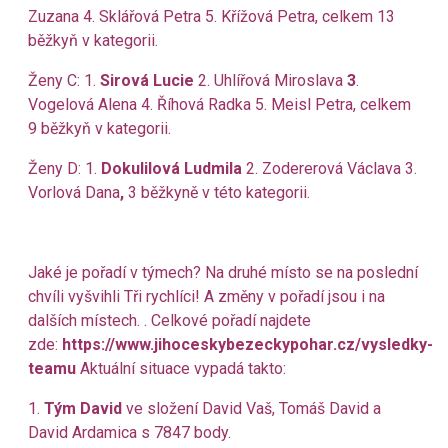
Zuzana 4. Sklářová Petra 5. Křížová Petra, celkem 13
běžkyň v kategorii.
Ženy C: 1.
Sirová Lucie
2. Uhlířová Miroslava
3
.
Vogelová Alena 4. Říhová Radka 5. Meisl Petra, celkem
9 běžkyň v kategorii.
Ženy D: 1.
Dokulilová Ludmila
2. Zodererová Václava 3.
Vorlová Dana
,
3 běžkyně v této kategorii.
Jaké je pořadí v týmech? Na druhé místo se na poslední
chvíli vyšvihli Tři rychlíci! A změny v pořadí jsou i na
dalších místech. . Celkové pořadí najdete
zde:
https://www.jihoceskybezeckypohar.cz/vysledky-
teamu
Aktuální situace vypadá takto:
1.
Tým David
ve složení David Vaš, Tomáš David a
David Ardamica s 7847 body.