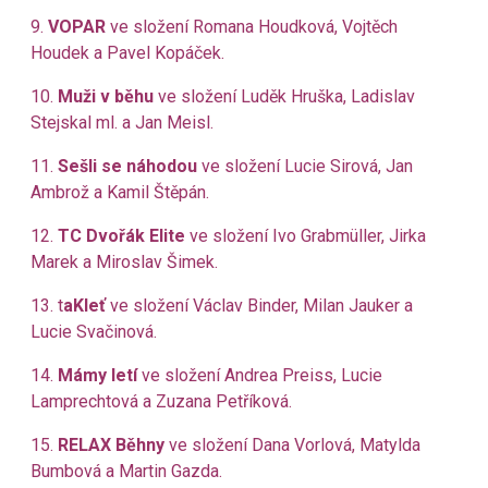
9.
VOPAR
ve složení Romana Houdková, Vojtěch
Houdek a Pavel Kopáček.
10.
Muži v běhu
ve složení Luděk Hruška, Ladislav
Stejskal ml. a Jan Meisl.
11.
Sešli se náhodou
ve složení Lucie Sirová, Jan
Ambrož a Kamil Štěpán.
12.
TC Dvořák Elite
ve složení Ivo Grabmüller, Jirka
Marek a Miroslav Šimek.
13. t
aKleť
ve složení Václav Binder, Milan Jauker a
Lucie Svačinová.
14.
Mámy letí
ve složení Andrea Preiss, Lucie
Lamprechtová a Zuzana Petříková.
15.
RELAX Běhny
ve složení Dana Vorlová, Matylda
Bumbová a Martin Gazda.