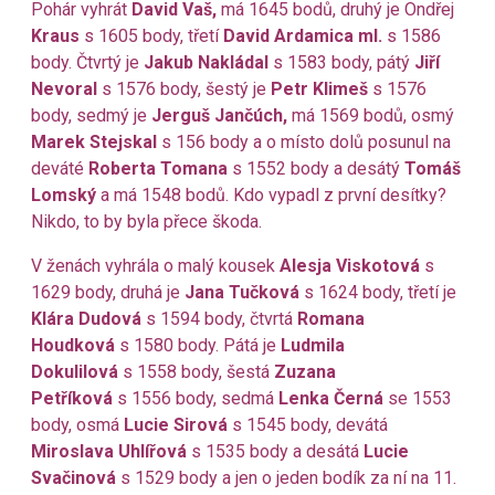
Pohár vyhrát
David Vaš,
má 1645 bodů, druhý je Ondřej
Kraus
s 1605 body, třetí
David Ardamica ml.
s 1586
body. Čtvrtý je
Jakub Nakládal
s 1583 body, pátý
Jiří
Nevoral
s 1576 body, šestý je
Petr Klimeš
s 1576
body, sedmý je
Jerguš Jančúch,
má
1569 bodů, osmý
Marek Stejskal
s 156 body a o místo dolů posunul na
deváté
Roberta Tomana
s 1552 body a desátý
Tomáš
Lomský
a má 1548 bodů. Kdo vypadl z první desítky?
Nikdo, to by byla přece škoda.
V ženách vyhrála o malý kousek
Alesja Viskotová
s
1629 body, druhá je
Jana Tučková
s 1624 body, třetí je
Klára Dudová
s 1594 body, čtvrtá
Romana
Houdková
s 1580 body. Pátá je
Ludmila
Dokulilová
s 1558 body, šestá
Zuzana
Petříková
s 1556 body, sedmá
Lenka Černá
se 1553
body, osmá
Lucie Sirová
s 1545 body, devátá
Miroslava Uhlířová
s 1535 body a desátá
Lucie
Svačinová
s 1529 body a jen o jeden bodík za ní na 11.