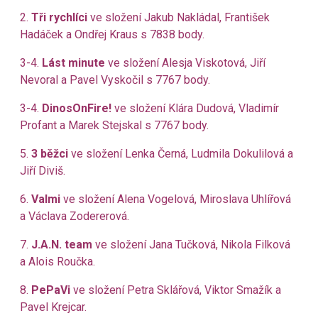
2.
Tři rychlíci
ve složení Jakub Nakládal, František
Hadáček a Ondřej Kraus s 7838 body.
3-4.
Lást minute
ve složení Alesja Viskotová, Jiří
Nevoral a Pavel Vyskočil s 7767 body.
3-4.
DinosOnFire!
ve složení Klára Dudová, Vladimír
Profant a Marek Stejskal s 7767 body.
5.
3 běžci
ve složení Lenka Černá, Ludmila Dokulilová a
Jiří Diviš.
6.
Valmi
ve složení Alena Vogelová, Miroslava Uhlířová
a Václava Zodererová.
7.
J.A.N. team
ve složení Jana Tučková, Nikola Filková
a Alois Roučka.
8.
PePaVi
ve složení Petra Sklářová, Viktor Smažík a
Pavel Krejcar.