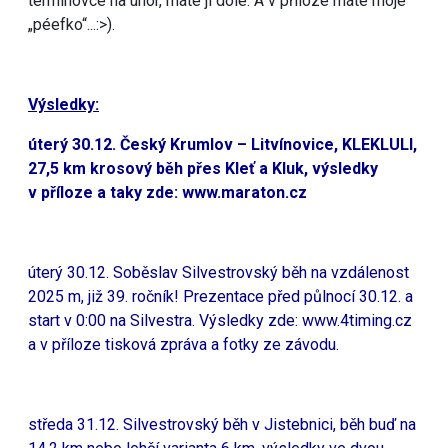
termínovce na únor, máte jí dole. A v příloze máte moje
„péefko“...:>).
Výsledky:
úterý 30.12. Český Krumlov – Litvínovice, KLEKLULI,
27,5 km krosový běh přes Kleť a Kluk, výsledky
v příloze a taky zde:
www.maraton.cz
úterý 30.12. Soběslav Silvestrovský běh na vzdálenost
2025 m, již 39. ročník! Prezentace před půlnocí 30.12. a
start v 0:00 na Silvestra. Výsledky zde:
www.4timing.cz
a v příloze tisková zpráva a fotky ze závodu.
středa 31.12. Silvestrovský běh v Jistebnici, běh buď na