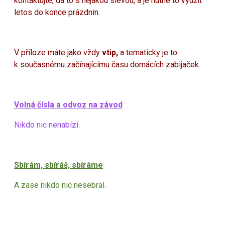
kontaktujte, dá to s nějakou slevou, a je nutné to využít
letos do konce prázdnin.
V příloze máte jako vždy
vtip,
a tematicky je to
k současnému začínajícímu času domácích zabijaček.
Volná čísla a odvoz na závod
Nikdo nic nenabízí.
Sbírám, sbíráš, sbíráme
A zase nikdo nic nesebral.