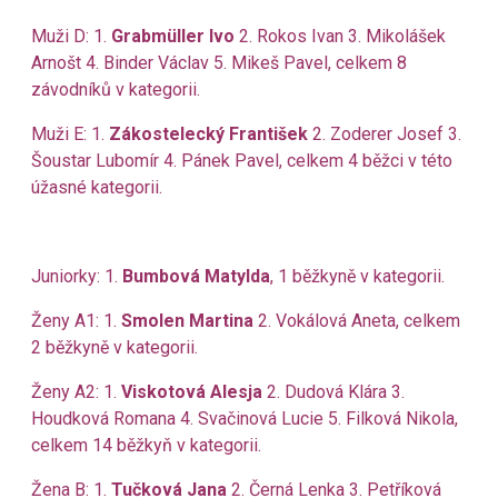
Muži D: 1.
Grabmüller Ivo
2. Rokos Ivan 3. Mikolášek
Arnošt 4. Binder Václav 5. Mikeš Pavel, celkem 8
závodníků v kategorii.
Muži E: 1.
Zákostelecký František
2. Zoderer Josef 3.
Šoustar Lubomír 4. Pánek Pavel, celkem 4 běžci v této
úžasné kategorii.
Juniorky: 1.
Bumbová Matylda
, 1 běžkyně v kategorii.
Ženy A1: 1.
Smolen Martina
2. Vokálová Aneta, celkem
2 běžkyně v kategorii.
Ženy A2: 1.
Viskotová Alesja
2. Dudová Klára 3.
Houdková Romana 4. Svačinová Lucie 5. Filková Nikola,
celkem 14 běžkyň v kategorii.
Žena B: 1.
Tučková Jana
2. Černá Lenka 3. Petříková