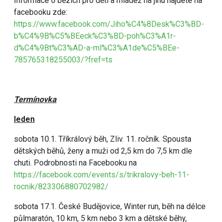
Informace o bězích pro dětí a mládež na jihu najdete na
facebooku zde:
https://www.facebook.com/Jiho%C4%8Desk%C3%BD-
b%C4%9B%C5%BEeck%C3%BD-poh%C3%A1r-
d%C4%9Bt%C3%AD-a-ml%C3%A1de%C5%BEe-
785765318255003/?fref=ts
Termínovka
leden
sobota 10.1. Tříkrálový běh, Zliv. 11. ročník. Spousta
dětských běhů, ženy a muži od 2,5 km do 7,5 km dle
chuti. Podrobnosti na Facebooku na
https://facebook.com/events/s/trikralovy-beh-11-
rocnik/823306880702982/
sobota 17.1. České Budějovice, Winter run, běh na délce
půlmaratón, 10 km, 5 km nebo 3 km a dětské běhy,