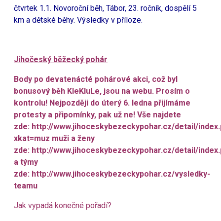
čtvrtek 1.1. Novoroční běh, Tábor, 23. ročník, dospělí 5
km a dětské běhy. Výsledky v příloze.
Jihočeský běžecký pohár
Body po devatenácté pohárové akci, což byl
bonusový běh KleKluLe, jsou na webu. Prosím o
kontrolu! Nejpozději do úterý 6. ledna přijímáme
protesty a připomínky, pak už ne! Vše najdete
zde:
http://www.jihoceskybezeckypohar.cz/detail/index
xkat=muz
muži a ženy
zde:
http://www.jihoceskybezeckypohar.cz/detail/index
a týmy
zde:
http://www.jihoceskybezeckypohar.cz/vysledky-
teamu
Jak vypadá konečné pořadí?