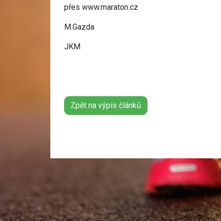
přes www.maraton.cz
M.Gazda
JKM
Zpět na výpis článků