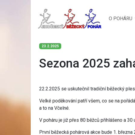
O POHÁRU
23.2.2025
Sezona 2025 zah
22.2.2025 se uskutečnil tradiční běžecký ple
Velké poděkování patří všem, co se na pořádá
a to na Včelné.
V poháru je již přes 80 běžců přihlášeno a 30 
První běžecká pohárová akce bude 1. března 2