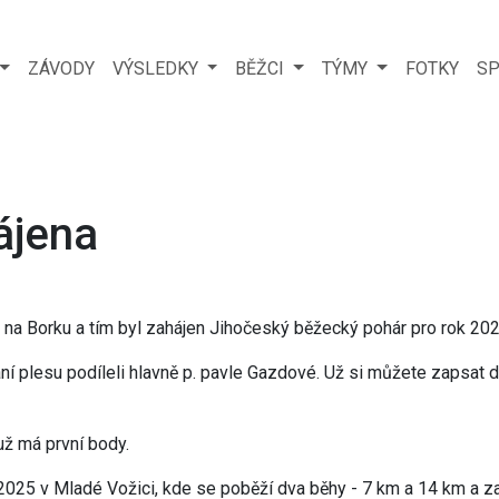
ZÁVODY
VÝSLEDKY
BĚŽCI
TÝMY
FOTKY
SP
ájena
s na Borku a tím byl zahájen Jihočeský běžecký pohár pro rok 202
ní plesu podíleli hlavně p. pavle Gazdové. Už si můžete zapsat 
už má první body.
025 v Mladé Vožici, kde se poběží dva běhy - 7 km a 14 km a za 