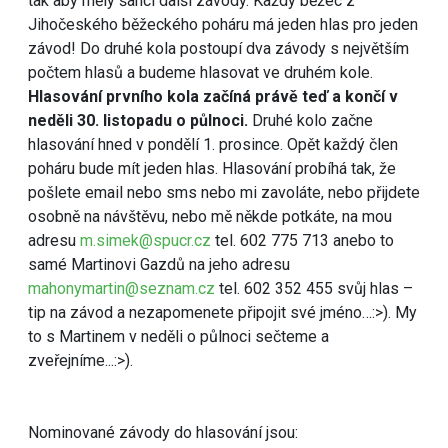
tak aby měly šanci další závody. Každý běžec z
Jihočeského běžeckého poháru má jeden hlas pro jeden
závod! Do druhé kola postoupí dva závody s největším
počtem hlasů a budeme hlasovat ve druhém kole.
Hlasování prvního kola začíná právě teď a končí v
neděli 30. listopadu o půlnoci.
Druhé kolo začne
hlasování hned v pondělí 1. prosince. Opět každý člen
poháru bude mít jeden hlas. Hlasování probíhá tak, že
pošlete email nebo sms nebo mi zavoláte, nebo přijdete
osobně na návštěvu, nebo mě někde potkáte, na mou
adresu
m.simek@spucr.cz
tel. 602 775 713 anebo to
samé Martinovi Gazdů na jeho adresu
mahonymartin@seznam.cz
tel. 602 352 455 svůj hlas –
tip na závod a nezapomenete připojit své jméno…:>). My
to s Martinem v neděli o půlnoci sečteme a
zveřejníme...:>).
Nominované závody do hlasování jsou: