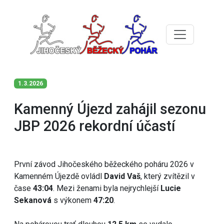
1.3.2026
Kamenný Újezd zahájil sezonu
JBP 2026 rekordní účastí
První závod Jihočeského běžeckého poháru 2026 v
Kamenném Újezdě ovládl
David Vaš
, který zvítězil v
čase
43:04
. Mezi ženami byla nejrychlejší
Lucie
Sekanová
s výkonem
47:20
.