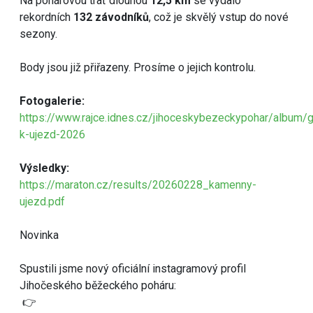
Na pohárovou trať dlouhou
12,5 km
se vydalo
rekordních
132 závodníků
, což je skvělý vstup do nové
sezony.
Body jsou již přiřazeny. Prosíme o jejich kontrolu.
Fotogalerie:
https://www.rajce.idnes.cz/jihoceskybezeckypohar/album/
k-ujezd-2026
Výsledky:
https://maraton.cz/results/20260228_kamenny-
ujezd.pdf
Novinka
Spustili jsme nový oficiální instagramový profil
Jihočeského běžeckého poháru:
👉